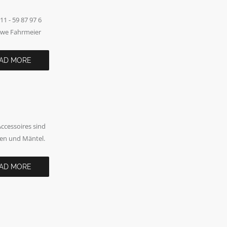
 - 59 87 97 6
Uwe Fahrmeier
AD MORE
cessoires sind
ken und Mäntel.
AD MORE