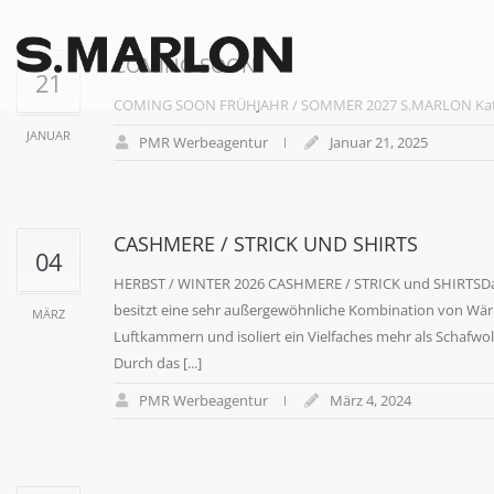
COMING SOON
21
COMING SOON FRÜHJAHR / SOMMER 2027 S.MARLON Katal
JANUAR
PMR Werbeagentur
Januar 21, 2025
CASHMERE / STRICK UND SHIRTS
04
HERBST / WINTER 2026 CASHMERE / STRICK und SHIRTSDas
besitzt eine sehr außergewöhnliche Kombination von Wärm
MÄRZ
Luftkammern und isoliert ein Vielfaches mehr als Schafwo
Durch das [...]
PMR Werbeagentur
März 4, 2024