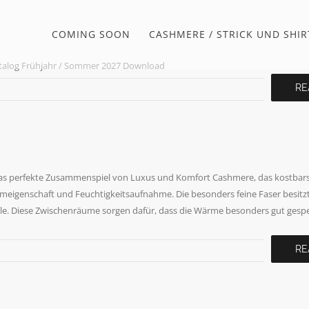
COMING SOON
CASHMERE / STRICK UND SHIR
og Frühjahr / Sommer 2027 Download
RE
 perfekte Zusammenspiel von Luxus und Komfort Cashmere, das kostbars
eigenschaft und Feuchtigkeitsaufnahme. Die besonders feine Faser besitzt 
lle. Diese Zwischenräume sorgen dafür, dass die Wärme besonders gut gespe
RE