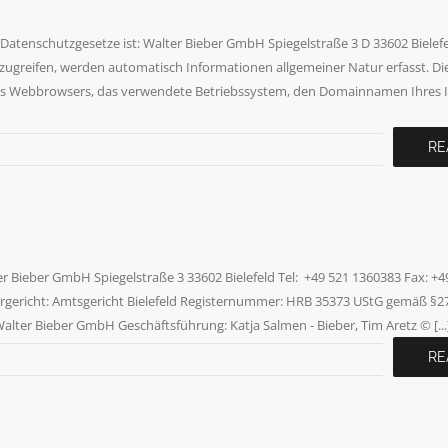
 Datenschutzgesetze ist: Walter Bieber GmbH Spiegelstraße 3 D 33602 Bielef
zugreifen, werden automatisch Informationen allgemeiner Natur erfasst. Di
 des Webbrowsers, das verwendete Betriebssystem, den Domainnamen Ihres I
RE
eber GmbH Spiegelstraße 3 33602 Bielefeld Tel: +49 521 1360383 Fax: +49
rgericht: Amtsgericht Bielefeld Registernummer: HRB 35373 UStG gemäß §2
alter Bieber GmbH Geschäftsführung: Katja Salmen - Bieber, Tim Aretz © [...
RE