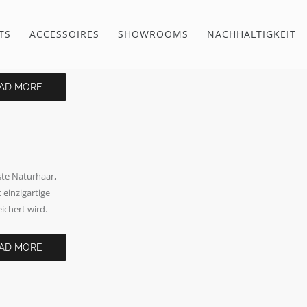
TS
ACCESSOIRES
SHOWROOMS
NACHHALTIGKEIT
AD MORE
te Naturhaar,
einzigartige
ichert wird.
AD MORE