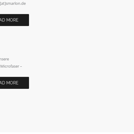
[at]smarlon.de
AD MORE
unsere
 Microfaser –
AD MORE