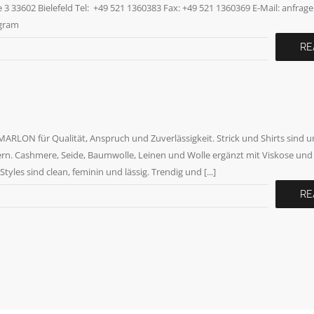
33602 Bielefeld Tel: +49 521 1360383 Fax: +49 521 1360369 E-Mail: anfrage
agram
RE
S.MARLON für Qualität, Anspruch und Zuverlässigkeit. Strick und Shirts sind 
ern. Cashmere, Seide, Baumwolle, Leinen und Wolle ergänzt mit Viskose und
yles sind clean, feminin und lässig. Trendig und [...]
RE