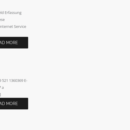
eld Erfassung
ese
nternet Service
AD MORE
 521 1360369 E-
7 a
]
AD MORE