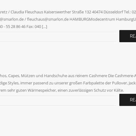
dia Fleuchaus Kaiserswerther Straße 132 40474 Düsseldorf Tel.: 0211
l: aretz‎@‎smarlon.de / fleuchaus@smarlon.de HAMBURGModecentrum Hamburg
 55 28 86 46 Fax: 040 [...]
RE
hos, Capes, Mützen und Handschuhe aus reinem Cashmere Die Cashmere-Ac
dige Styles, immer passend zu unserer großen Farbpalette der Pullover, Jac
rem sehr guten Wärmespeicher, einen zuverlässigen Schutz vor Kälte.
RE