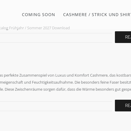
COMING SOON
CASHMERE / STRICK UND SHIR
og Frühjahr / Sommer 2027 Download
RE
 perfekte Zusammenspiel von Luxus und Komfort Cashmere, das kostbars
eigenschaft und Feuchtigkeitsaufnahme. Die besonders feine Faser besitzt 
lle. Diese Zwischenräume sorgen dafür, dass die Wärme besonders gut gespe
RE