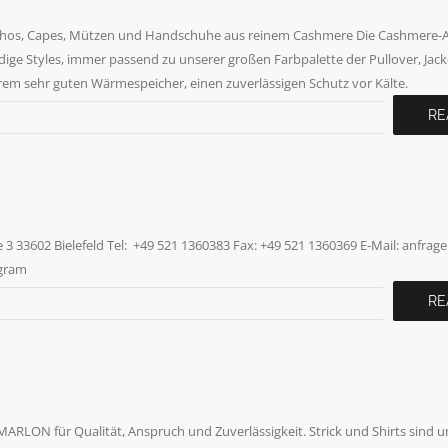
hos, Capes, Mützen und Handschuhe aus reinem Cashmere Die Cashmere-Ac
dige Styles, immer passend zu unserer großen Farbpalette der Pullover, Jac
rem sehr guten Wärmespeicher, einen zuverlässigen Schutz vor Kälte.
RE
33602 Bielefeld Tel: +49 521 1360383 Fax: +49 521 1360369 E-Mail: anfrage
agram
RE
S.MARLON für Qualität, Anspruch und Zuverlässigkeit. Strick und Shirts sind 