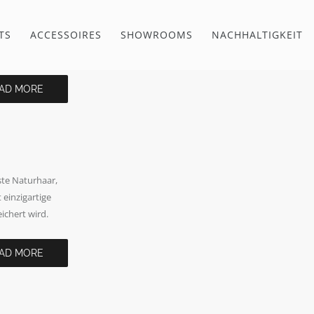
TS
ACCESSOIRES
SHOWROOMS
NACHHALTIGKEIT
AD MORE
te Naturhaar,
einzigartige
ichert wird.
AD MORE