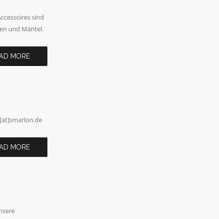
cessoires sind
ken und Mäntel.
AD MORE
[at]smarlon.de
AD MORE
unsere