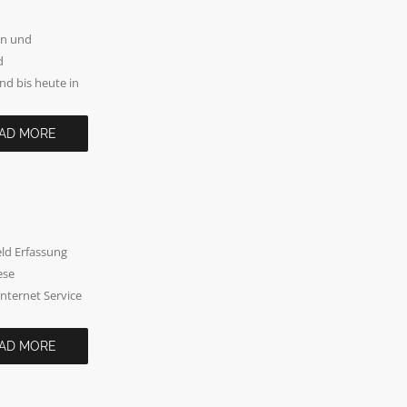
en und
d
d bis heute in
AD MORE
eld Erfassung
ese
nternet Service
AD MORE