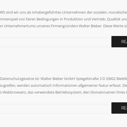
995 sind wir uns als inhabergeführtes Unternehmen der sozialen, moralisch
enspiel von fairen Bedingungen in Produktion und Vertrieb, Qualität un
en Unternehmertums unseres Firmengründers Walter Bieber. Diese Werte sin
RE
 Datenschutzgesetze ist: Walter Bieber GmbH Spiegelstraße 3 D 33602 Bielef
zugreifen, werden automatisch Informationen allgemeiner Natur erfasst. Di
 des Webbrowsers, das verwendete Betriebssystem, den Domainnamen Ihres I
RE