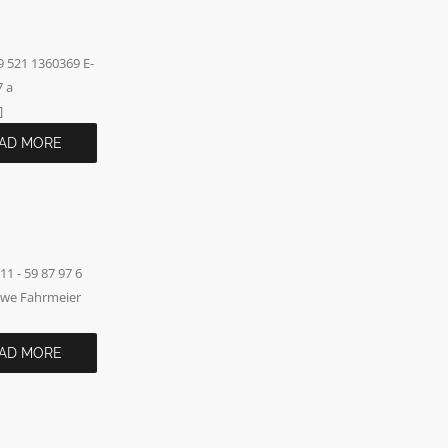
 521 1360369 E-
7 a
]
AD MORE
 - 59 87 97 6
Uwe Fahrmeier
AD MORE