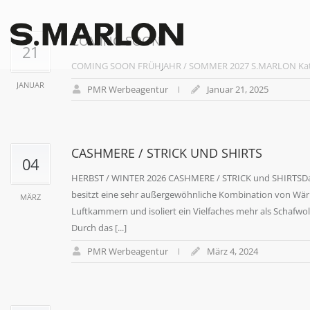
COMING SOON
21
COMING SOON FRÜHJAHR / SOMMER 2027 S.MARLON Katal
JANUAR
PMR Werbeagentur
Januar 21, 2025
CASHMERE / STRICK UND SHIRTS
04
HERBST / WINTER 2026 CASHMERE / STRICK und SHIRTSDas
besitzt eine sehr außergewöhnliche Kombination von Wärm
MÄRZ
Luftkammern und isoliert ein Vielfaches mehr als Schafwo
Durch das [...]
PMR Werbeagentur
März 4, 2024