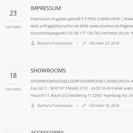
IMPRESSUM
23
Impressum Angaben gemäß § 5 TMG: S.MARLON® | Walter Bi
Mail: anfrage[at]smarlon.de WEB: www.smarlon.de Registe
OKTOBER
Umsatzsteuergesetz: ID: DE 177 134 742 Vertreten durch: W
Barbara Pankowska
Oktober 23, 2018
SHOWROOMS
18
SHOWROOMSDÜSSELDORFSHOWROOM S.MARLONTim Aretz / Clau
Fax: 0211 - 59 87 97 5 Mobil: 0151 - 24 02 16 45 E-Mai
OKTOBER
Haus M 11, Raum 012 Modering 11 22457 Hamburg Tel.: 040 -
Barbara Pankowska
Oktober 18, 2018
ACCESSOIRES