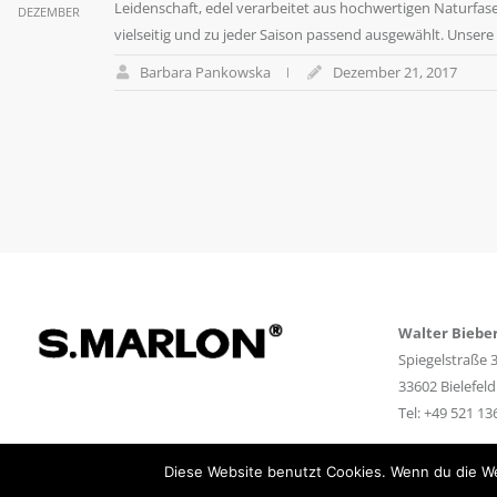
Leidenschaft, edel verarbeitet aus hochwertigen Naturfas
DEZEMBER
vielseitig und zu jeder Saison passend ausgewählt. Unsere St
Barbara Pankowska
Dezember 21, 2017
Walter Biebe
Spiegelstraße 
33602 Bielefeld
Tel: +49 521 1
Diese Website benutzt Cookies. Wenn du die We