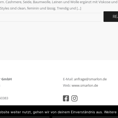
ern. Cashmere, Seide, Baumwolle, Leinen und Wolle ergänzt mit Viskose und
yles sind clean, feminin und lässig. Trendig und [...]
RE
r GmbH
E-Mail:
anfrage@smarlon.de
3
Web:
www.smarlon.de
360383
bsite weiter nutzt, gehen wir von deinem Einverständnis aus. Weitere 