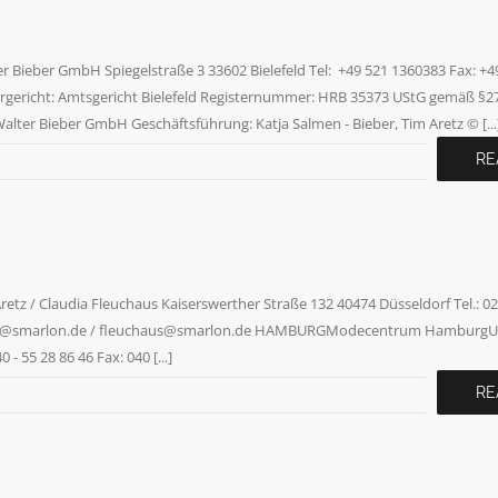
eber GmbH Spiegelstraße 3 33602 Bielefeld Tel: +49 521 1360383 Fax: +49
rgericht: Amtsgericht Bielefeld Registernummer: HRB 35373 UStG gemäß §2
alter Bieber GmbH Geschäftsführung: Katja Salmen - Bieber, Tim Aretz © [...
RE
dia Fleuchaus Kaiserswerther Straße 132 40474 Düsseldorf Tel.: 0211
l: aretz‎@‎smarlon.de / fleuchaus@smarlon.de HAMBURGModecentrum Hamburg
 55 28 86 46 Fax: 040 [...]
RE